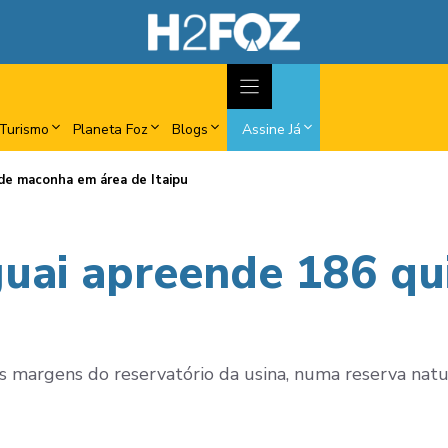
Turismo
Planeta Foz
Blogs
Assine Já
de maconha em área de Itaipu
uai apreende 186 qu
 margens do reservatório da usina, numa reserva natu