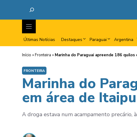
Últimas Notícias
Destaques
Paraguai
Argentina
Início
»
Fronteira
»
Marinha do Paraguai apreende 186 quilos 
FRONTEIRA
Marinha do Parag
em área de Itaipu
A droga estava num acampamento precário, às