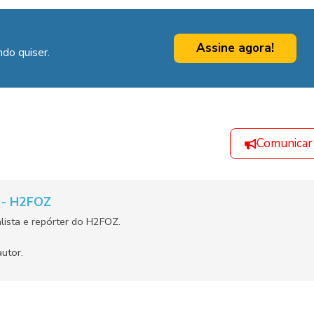
Assine agora!
do quiser.
Comunicar
a - H2FOZ
alista e repórter do H2FOZ.
utor.