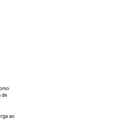
como
a de
rga ao