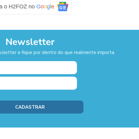
ga o H2FOZ no
G
o
o
g
l
e
Newsletter
sletter e fique por dentro do que realmente importa.