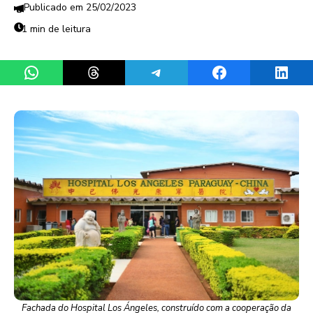
25/02/2023
1 min de leitura
Share on WhatsApp
Share on Threads
Share on Telegram
Share on Facebook
Share 
Fachada do Hospital Los Ángeles, construído com a cooperação da