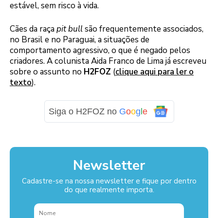
estável, sem risco à vida.
Cães da raça
pit bull
são frequentemente associados,
no Brasil e no Paraguai, a situações de
comportamento agressivo, o que é negado pelos
criadores. A colunista Aida Franco de Lima já escreveu
sobre o assunto no
H2FOZ
(
clique aqui para ler o
texto
).
Siga o H2FOZ no
G
o
o
g
l
e
Newsletter
Cadastre-se na nossa newsletter e fique por dentro
do que realmente importa.