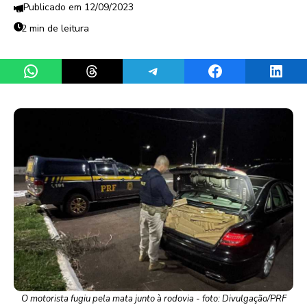
12/09/2023
2 min de leitura
Share on WhatsApp
Share on Threads
Share on Telegram
Share on Facebook
Share 
O motorista fugiu pela mata junto à rodovia - foto: Divulgação/PRF