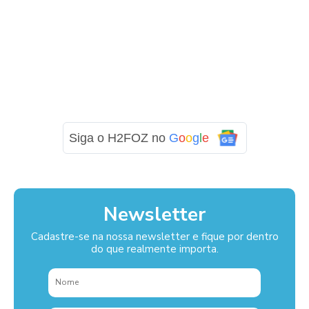
Siga o H2FOZ no
G
o
o
g
l
e
Newsletter
Cadastre-se na nossa newsletter e fique por dentro
do que realmente importa.