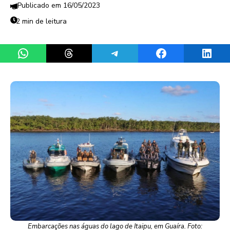
16/05/2023
2 min de leitura
Share on WhatsApp
Share on Threads
Share on Telegram
Share on Facebook
Share 
Embarcações nas águas do lago de Itaipu, em Guaíra. Foto: