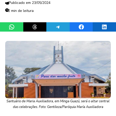
23/05/2024
2 min de leitura
Share on WhatsApp
Share on Threads
Share on Telegram
Share on Facebook
Share 
Santuário de Maria Auxiliadora, em Minga Guazú, será o altar central
das celebrações. Foto: Gentileza/Paróquia María Auxiliadora