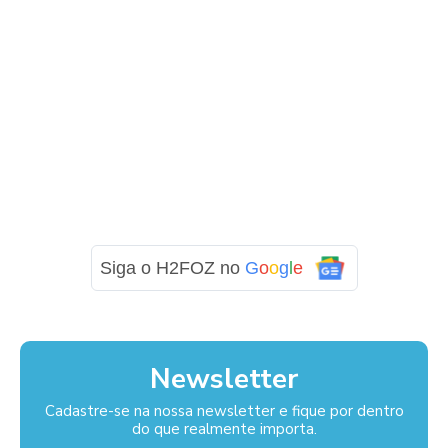
Siga o H2FOZ no
G
o
o
g
l
e
Newsletter
Cadastre-se na nossa newsletter e fique por dentro
do que realmente importa.