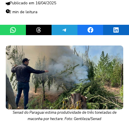
16/04/2025
2 min de leitura
Share on WhatsApp
Share on Threads
Share on Telegram
Share on Facebook
Share 
Senad do Paraguai estima produtividade de três toneladas de
maconha por hectare. Foto: Gentileza/Senad