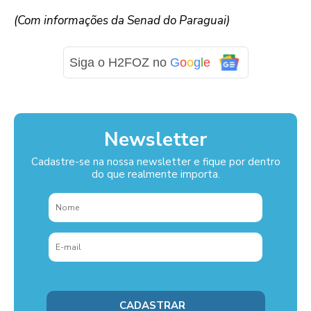
(Com informações da Senad do Paraguai)
Siga o H2FOZ no
G
o
o
g
l
e
Newsletter
Cadastre-se na nossa newsletter e fique por dentro
do que realmente importa.