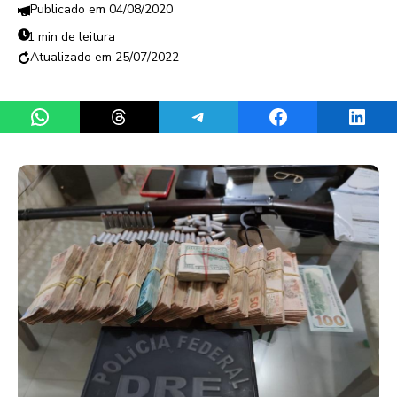
04/08/2020
1 min de leitura
25/07/2022
Share on WhatsApp
Share on Threads
Share on Telegram
Share on Facebook
Share 