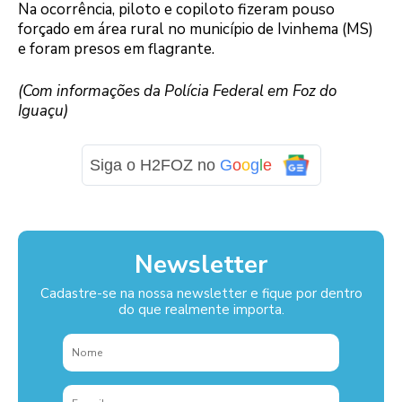
Na ocorrência, piloto e copiloto fizeram pouso
forçado em área rural no município de Ivinhema (MS)
e foram presos em flagrante.
(Com informações da Polícia Federal em Foz do
Iguaçu)
Siga o H2FOZ no
G
o
o
g
l
e
Newsletter
Cadastre-se na nossa newsletter e fique por dentro
do que realmente importa.