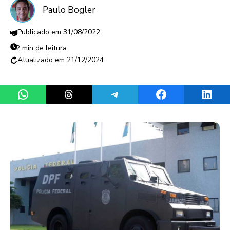
Paulo Bogler
31/08/2022
2 min de leitura
21/12/2024
Share on WhatsApp
Share on Threads
Share on Telegram
Share on Facebook
Share 