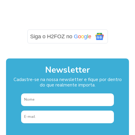
Siga o H2FOZ no
G
o
o
g
l
e
Newsletter
Cadastre-se na nossa newsletter e fique por dentro
do que realmente importa.