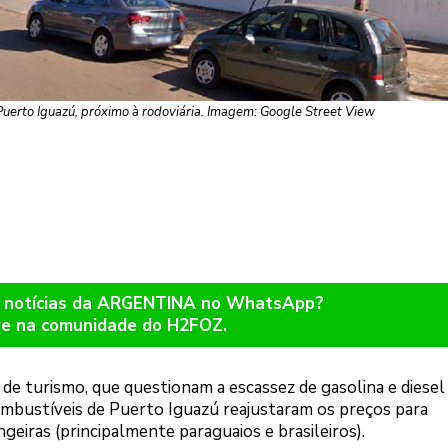
 Puerto Iguazú, próximo à rodoviária. Imagem: Google Street View
r notícias da ARGENTINA no WhatsApp?
re na comunidade do H2FOZ.
de turismo, que questionam a escassez de gasolina e diesel
combustíveis de Puerto Iguazú reajustaram os preços para
geiras (principalmente paraguaios e brasileiros).