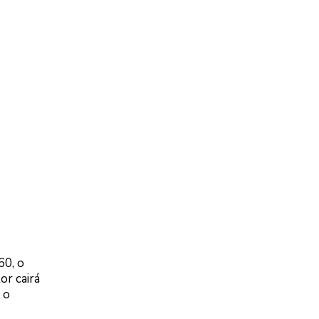
60, o
or cairá
 o