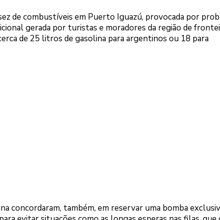
ssez de combustíveis em Puerto Iguazú, provocada por pro
icional gerada por turistas e moradores da região de fronteir
cerca de 25 litros de gasolina para argentinos ou 18 para
ntina concordaram, também, em reservar uma bomba exclusiv
 para evitar situações como as longas esperas nas filas, que