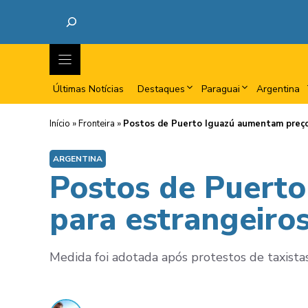
Últimas Notícias
Destaques
Paraguai
Argentina
Início
»
Fronteira
»
Postos de Puerto Iguazú aumentam preço 
ARGENTINA
Postos de Puerto
para estrangeiro
Medida foi adotada após protestos de taxistas