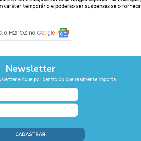
m caráter temporário e poderão ser suspensas se o fornec
ga o H2FOZ no
G
o
o
g
l
e
Newsletter
sletter e fique por dentro do que realmente importa.