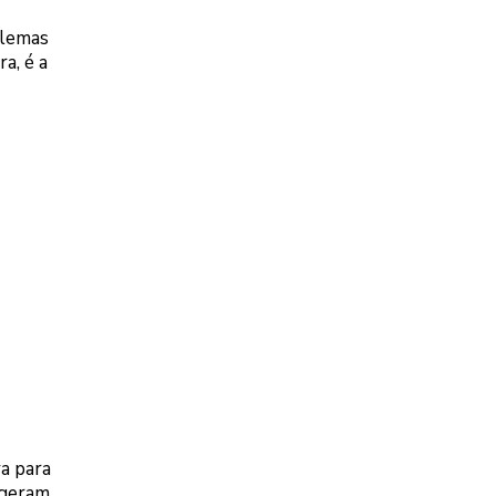
blemas
a, é a
a para
 geram