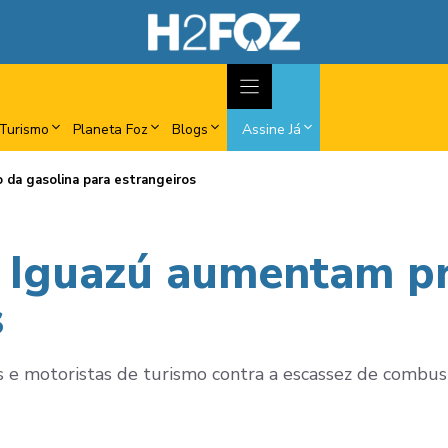
Turismo
Planeta Foz
Blogs
Assine Já
da gasolina para estrangeiros
 Iguazú aumentam pr
s
 e motoristas de turismo contra a escassez de combust