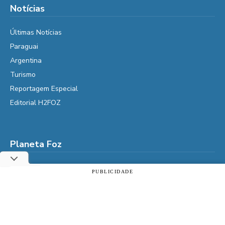
Notícias
Últimas Notícias
Paraguai
Argentina
Turismo
Reportagem Especial
Editorial H2FOZ
Planeta Foz
Foz, o que fazer
PUBLICIDADE
Utilizamos cookies essenciais e tecnologias semelhantes de
Diga Aí
acordo com a nossa Política de Privacidade e, ao continuar
É da Vida
navegando, você concorda com estas condições.
Vidas do Iguaçu
ACEITAR
Política de privacidade
História