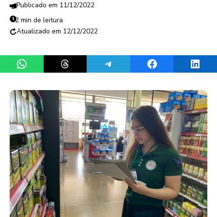
11/12/2022
2 min de leitura
12/12/2022
Share on WhatsApp
Share on Threads
Share on Telegram
Share on Facebook
Share 