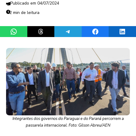
04/07/2024
2 min de leitura
Share on WhatsApp
Share on Threads
Share on Telegram
Share on Facebook
Share 
Integrantes dos governos do Paraguai e do Paraná percorrem a
passarela internacional. Foto: Gilson Abreu/AEN