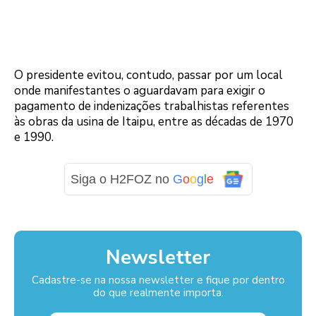
O presidente evitou, contudo, passar por um local
onde manifestantes o aguardavam para exigir o
pagamento de indenizações trabalhistas referentes
às obras da usina de Itaipu, entre as décadas de 1970
e 1990.
Siga o H2FOZ no
G
o
o
g
l
e
Newsletter
Cadastre-se na nossa newsletter e fique por dentro
do que realmente importa.