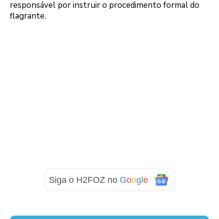
responsável por instruir o procedimento formal do
flagrante.
Siga o H2FOZ no
G
o
o
g
l
e