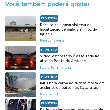
Você também poderá gostar
FRONTEIRA
Receita adia novo sistema de
fiscalização de ônibus em Foz do
Iguaçu
Rota obrigatória
FRONTEIRA
Vídeo: empresário é assaltado no
alto da Ponte da Amizade
Flagrante na fronteira
FRONTEIRA
IML libera corpo de turista morto em
acidente de barco nas Cataratas
Mark Lensink
FRONTEIRA
Polícia e Marinha apuram causas do