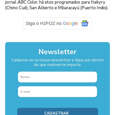
jornal
ABC Color
, há atos programados para Itakyry
(Chino Cué), San Alberto e Mbaracayú (Puerto Indio).
Siga o H2FOZ no
G
o
o
g
l
e
Newsletter
Cadastre-se na nossa newsletter e fique por dentro
do que realmente importa.