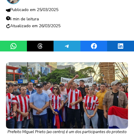
25/03/2025
4 min de leitura
26/03/2025
Share on WhatsApp
Share on Threads
Share on Telegram
Share on Facebook
Share 
Prefeito Miguel Prieto (ao centro) é um dos participantes do protesto