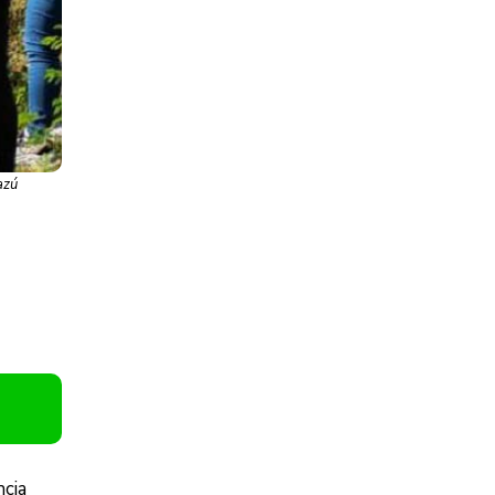
azú
ncia