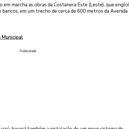
tão em marcha as obras da Costanera Este (Leste), que engl
 e bancos, em um trecho de cerca de 600 metros da Avenida
a Municipal
Publicidade
uazú, haverá também a instalação de um novo sistema de