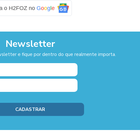
ga o H2FOZ no
G
o
o
g
l
e
Newsletter
sletter e fique por dentro do que realmente importa.