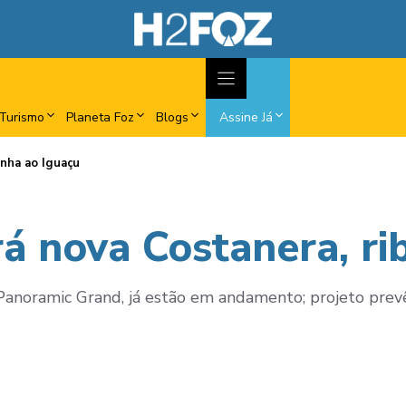
Turismo
Planeta Foz
Blogs
Assine Já
inha ao Iguaçu
á nova Costanera, ri
anoramic Grand, já estão em andamento; projeto prevê 