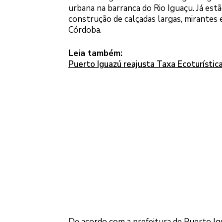
urbana na barranca do Rio Iguaçu. Já es
construção de calçadas largas, mirantes
Córdoba.
Leia também:
Puerto Iguazú reajusta Taxa Ecoturístic
De acordo com a prefeitura de Puerto Ig