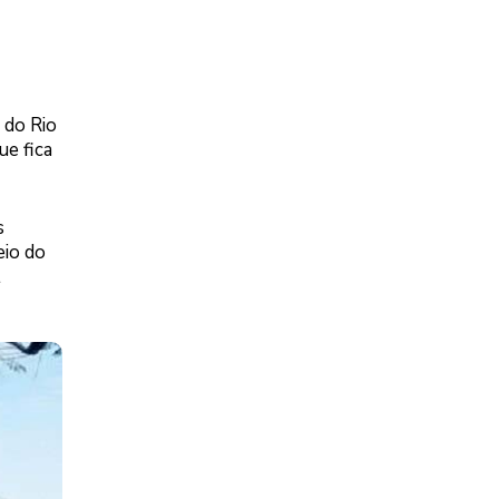
 do Rio
ue fica
s
eio do
l