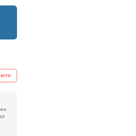
 erro
ira
nça