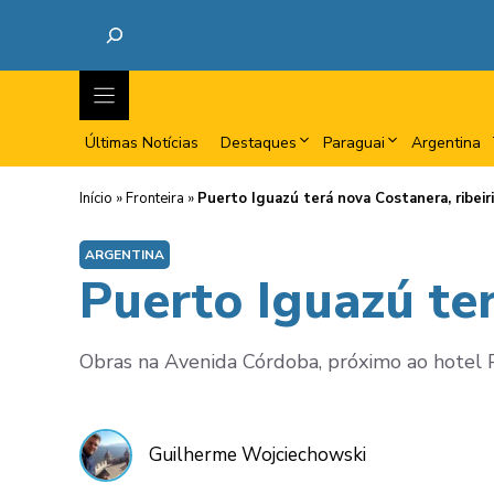
Últimas Notícias
Destaques
Paraguai
Argentina
Início
»
Fronteira
»
Puerto Iguazú terá nova Costanera, ribeir
ARGENTINA
Puerto Iguazú ter
Obras na Avenida Córdoba, próximo ao hotel P
Guilherme Wojciechowski