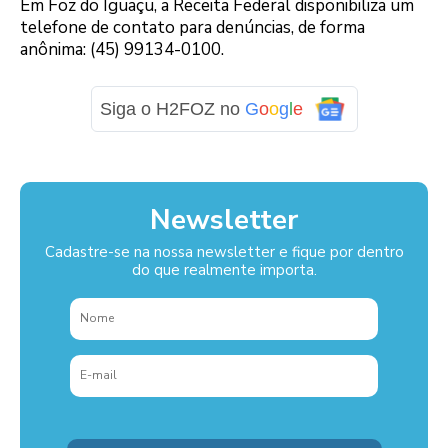
Em Foz do Iguaçu, a Receita Federal disponibiliza um
telefone de contato para denúncias, de forma
anônima: (45) 99134-0100.
Siga o H2FOZ no
G
o
o
g
l
e
Newsletter
Cadastre-se na nossa newsletter e fique por dentro
do que realmente importa.