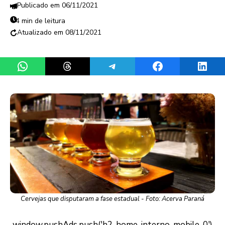
06/11/2021
4 min de leitura
08/11/2021
Share on WhatsApp
Share on Threads
Share on Telegram
Share on Facebook
Share 
Cervejas que disputaram a fase estadual - Foto: Acerva Paraná