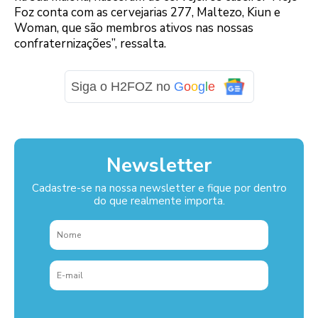
Foz conta com as cervejarias 277, Maltezo, Kiun e
Woman, que são membros ativos nas nossas
confraternizações”, ressalta.
Siga o H2FOZ no
G
o
o
g
l
e
Newsletter
Cadastre-se na nossa newsletter e fique por dentro
do que realmente importa.