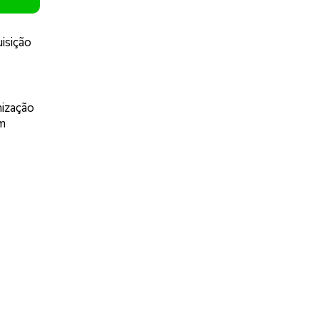
isição
nização
em