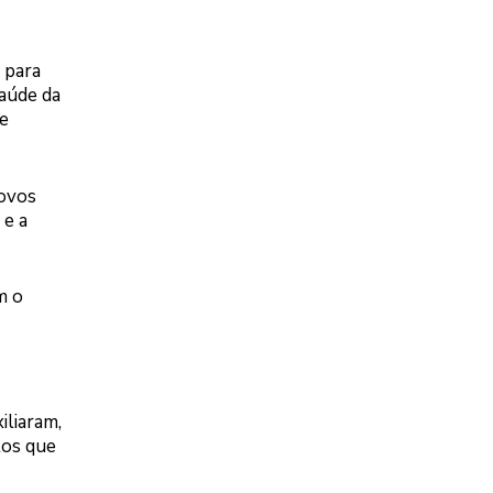
 para
Saúde da
 e
novos
 e a
m o
iliaram,
tos que