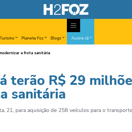
Turismo
Planeta Foz
Blogs
Assine Já
odernizar a frota sanitária
á terão R$ 29 milhõe
a sanitária
 21, para aquisição de 258 veículos para o transporte s