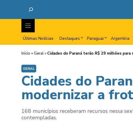
Últimas Notícias
Destaques
Paraguai
Argentina
Início
»
Geral
»
Cidades do Paraná terão R$ 29 milhões para m
GERAL
Cidades do Paran
modernizar a frot
168 municípios receberam recursos nessa sexta,
contempladas.