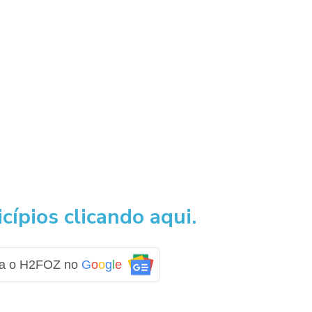
cípios clicando aqui.
ga o H2FOZ no
G
o
o
g
l
e