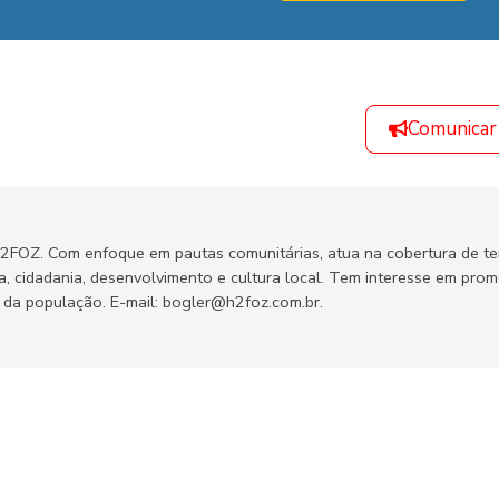
Comunicar
H2FOZ. Com enfoque em pautas comunitárias, atua na cobertura de t
ca, cidadania, desenvolvimento e cultura local. Tem interesse em pro
no da população. E-mail: bogler@h2foz.com.br.