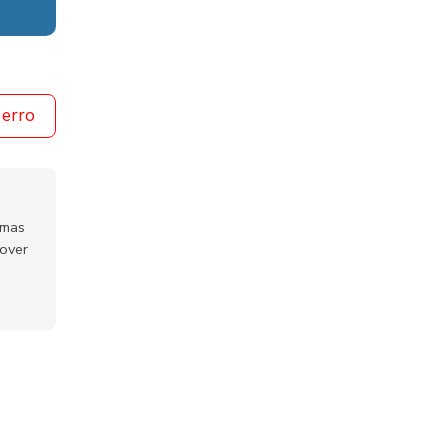
 erro
emas
mover