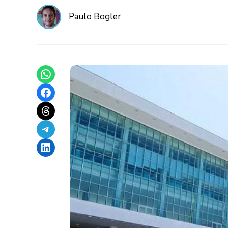
Paulo Bogler
Share on WhatsApp
Share on Facebook
Share on Threads
Share on Telegram
Share on LinkedIn