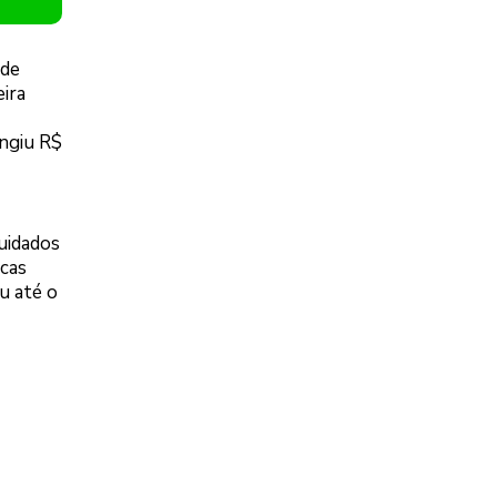
 de
ira
ngiu R$
uidados
icas
u até o