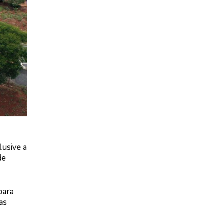
lusive a
de
para
as