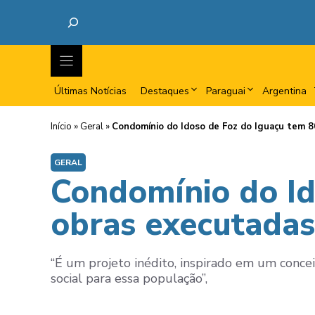
Últimas Notícias
Destaques
Paraguai
Argentina
Início
»
Geral
»
Condomínio do Idoso de Foz do Iguaçu tem 
GERAL
Condomínio do Id
obras executadas
“É um projeto inédito, inspirado em um conc
social para essa população”,