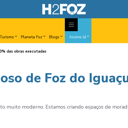
Turismo
Planeta Foz
Blogs
Assine Já
80% das obras executadas
oso de Foz do Iguaç
eito muito moderno. Estamos criando espaços de morad