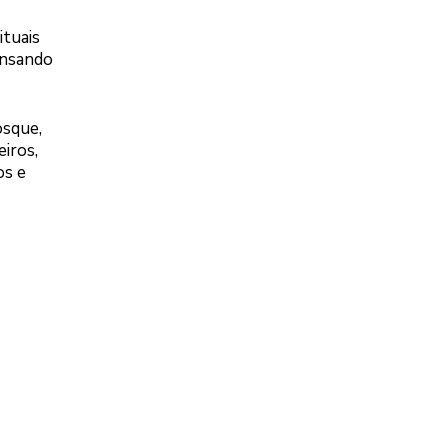
ituais
ensando
osque,
iros,
os e