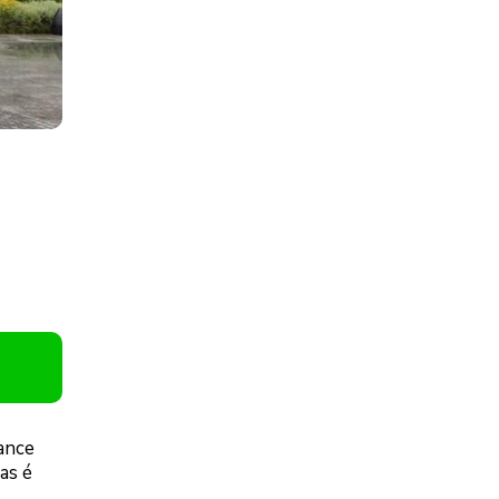
ance
as é