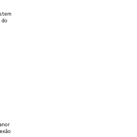
estem
a do
ianor
nexão