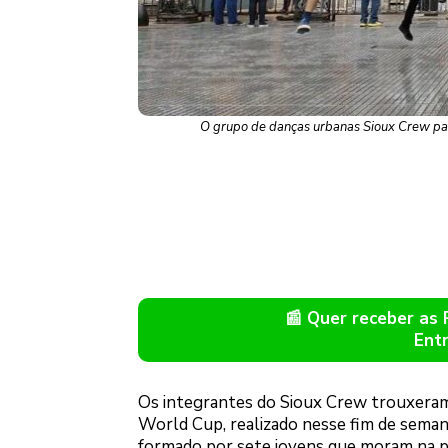
O grupo de danças urbanas Sioux Crew par
📰 Quer receber as
Ent
Os integrantes do Sioux Crew trouxeram 
World Cup, realizado nesse fim de seman
formado por sete jovens que moram na per