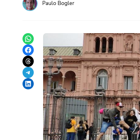
Paulo Bogler
Share on WhatsApp
Share on Facebook
Share on Threads
Share on Telegram
Share on LinkedIn