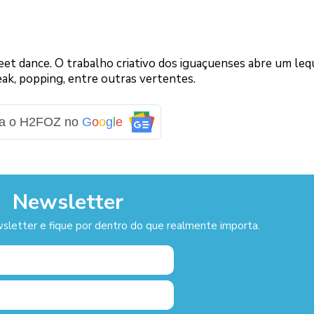
eet dance. O trabalho criativo dos iguaçuenses abre um leq
ak, popping, entre outras vertentes.
ga o H2FOZ no
G
o
o
g
l
e
Newsletter
sletter e fique por dentro do que realmente importa.