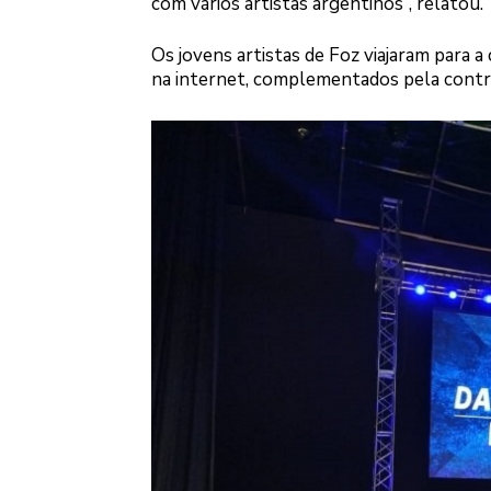
com vários artistas argentinos”, relatou.
Os jovens artistas de Foz viajaram para 
na internet, complementados pela contri