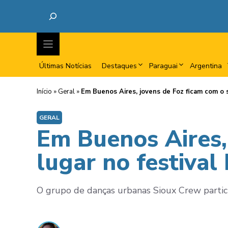
Últimas Notícias
Destaques
Paraguai
Argentina
Início
»
Geral
»
Em Buenos Aires, jovens de Foz ficam com o 
GERAL
Em Buenos Aires,
lugar no festiva
O grupo de danças urbanas Sioux Crew partici