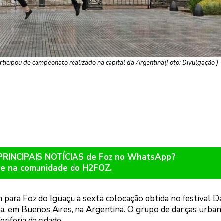
ticipou de campeonato realizado na capital da Argentina(Foto: Divulgação )
 PRINCIPAIS NOTÍCIAS de Foz no WhatsApp?
re na comunidade do H2FOZ.
para Foz do Iguaçu a sexta colocação obtida no festival D
a, em Buenos Aires, na Argentina. O grupo de danças urban
iferia da cidade.