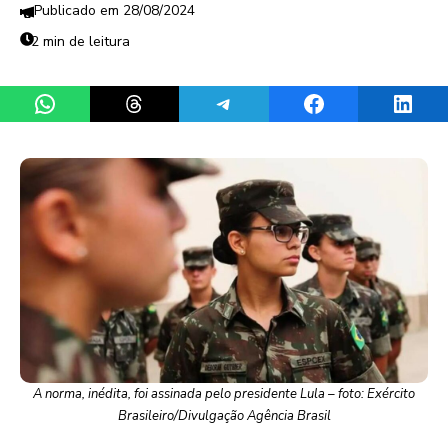
28/08/2024
2 min de leitura
Share on WhatsApp
Share on Threads
Share on Telegram
Share on Facebook
Share 
A norma, inédita, foi assinada pelo presidente Lula – foto: Exército
Brasileiro/Divulgação Agência Brasil