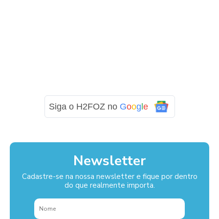
Siga o H2FOZ no
G
o
o
g
l
e
Newsletter
Cadastre-se na nossa newsletter e fique por dentro
do que realmente importa.