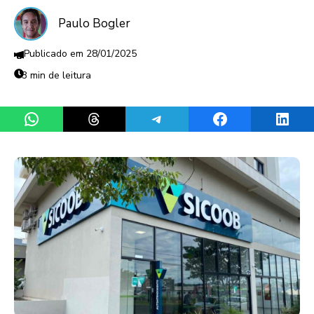
Paulo Bogler
28/01/2025
3 min de leitura
Share on WhatsApp
Share on Threads
Share on Telegram
Share on Facebook
Share 