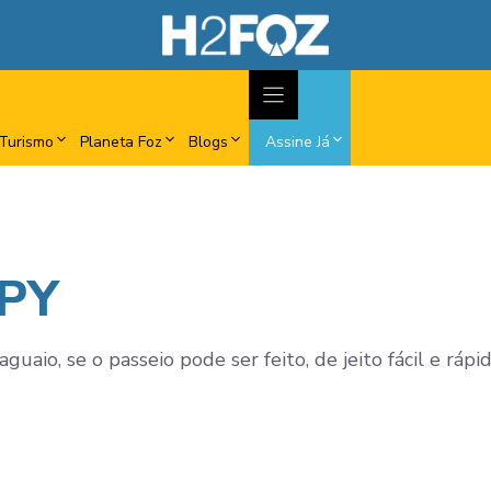
Turismo
Planeta Foz
Blogs
Assine Já
 PY
aguaio, se o passeio pode ser feito, de jeito fácil e rá