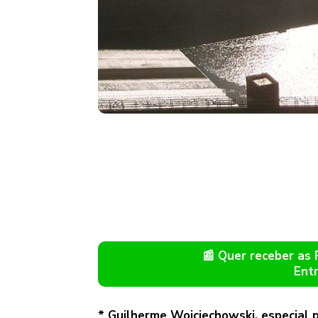
📰 Quer receber as
Ent
* Guilherme Wojciechowski, especial