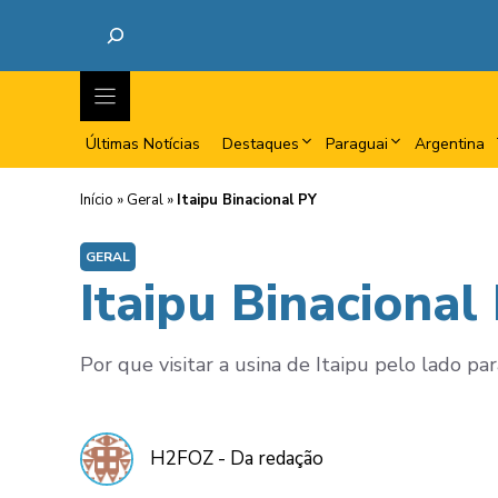
Últimas Notícias
Destaques
Paraguai
Argentina
Início
»
Geral
»
Itaipu Binacional PY
GERAL
Itaipu Binacional
Por que visitar a usina de Itaipu pelo lado par
H2FOZ - Da redação