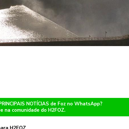
 PRINCIPAIS NOTÍCIAS de Foz no WhatsApp?
re na comunidade do H2FOZ.
 para H2FOZ