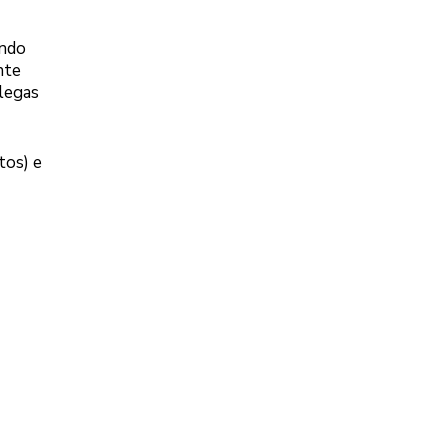
endo
nte
olegas
tos) e