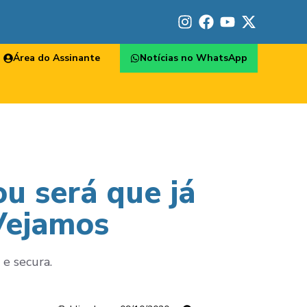
Área do Assinante
Notícias no WhatsApp
u será que já
 Vejamos
 e secura.