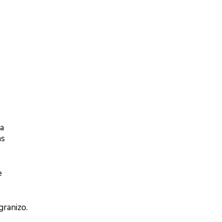
 a
ns
e
granizo.