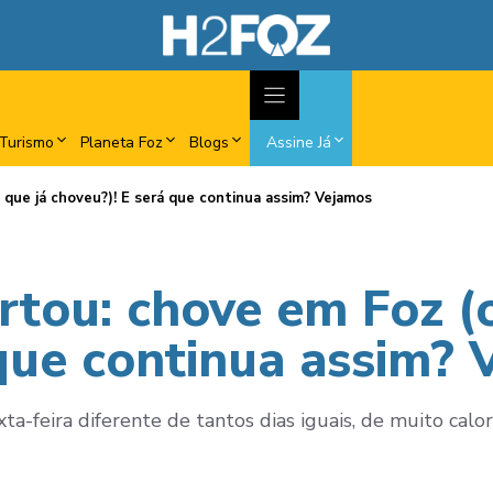
Turismo
Planeta Foz
Blogs
Assine Já
 que já choveu?)! E será que continua assim? Vejamos
rtou: chove em Foz (o
 que continua assim?
a-feira diferente de tantos dias iguais, de muito calor