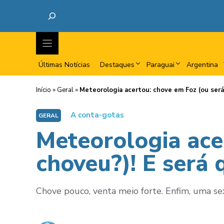
Últimas Notícias
Destaques
Paraguai
Argentina
Início
»
Geral
»
Meteorologia acertou: chove em Foz (ou será
A conta-gotas
GERAL
Meteorologia ace
choveu?)! E será
Chove pouco, venta meio forte. Enfim, uma sext