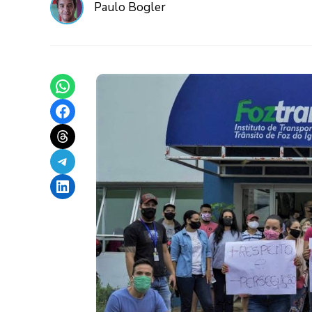
Paulo Bogler
Share on WhatsApp
Share on Facebook
Share on Threads
Share on Telegram
Share on LinkedIn