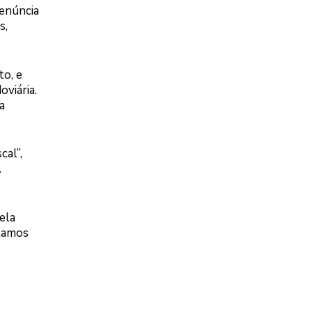
denúncia
s,
to, e
oviária.
a
cal”,
.
ela
stamos