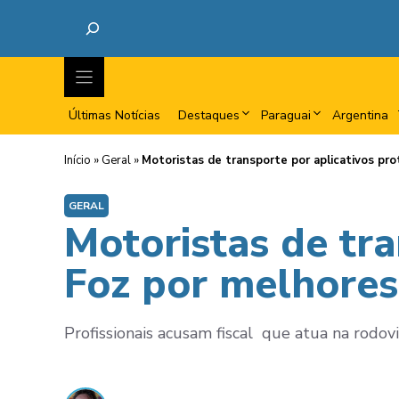
Últimas Notícias
Destaques
Paraguai
Argentina
Início
»
Geral
»
Motoristas de transporte por aplicativos pr
GERAL
Motoristas de tr
Foz por melhores
Profissionais acusam fiscal que atua na rodov