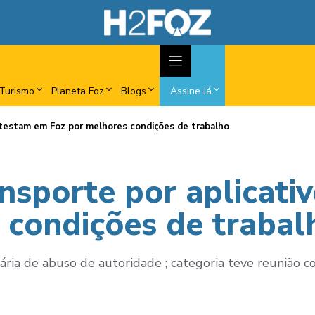
Turismo
Planeta Foz
Blogs
Assine Já
otestam em Foz por melhores condições de trabalho
ansporte por aplicat
 condições de trabal
iária de abuso de autoridade ; categoria teve reunião c