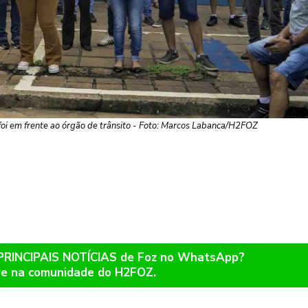
 foi em frente ao órgão de trânsito - Foto: Marcos Labanca/H2FOZ
 PRINCIPAIS NOTÍCIAS de Foz no WhatsApp?
re na comunidade do H2FOZ.