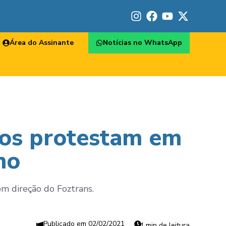
Área do Assinante
Notícias no WhatsApp
ivos protestam em
ho
om direção do Foztrans.
02/02/2021
4 min de leitura