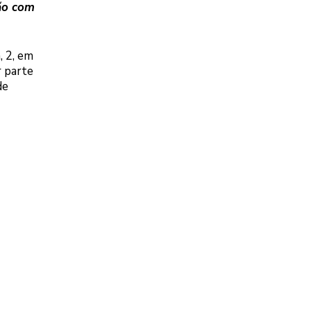
ião com
, 2, em
r parte
de