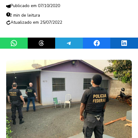
07/10/2020
2 min de leitura
25/07/2022
Share on WhatsApp
Share on Threads
Share on Telegram
Share on Facebook
Share 