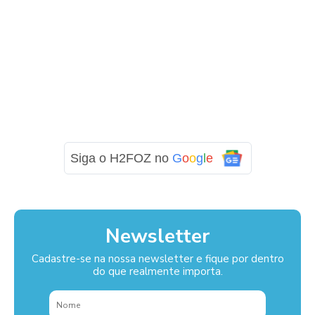
Siga o H2FOZ no
G
o
o
g
l
e
Newsletter
Cadastre-se na nossa newsletter e fique por dentro
do que realmente importa.