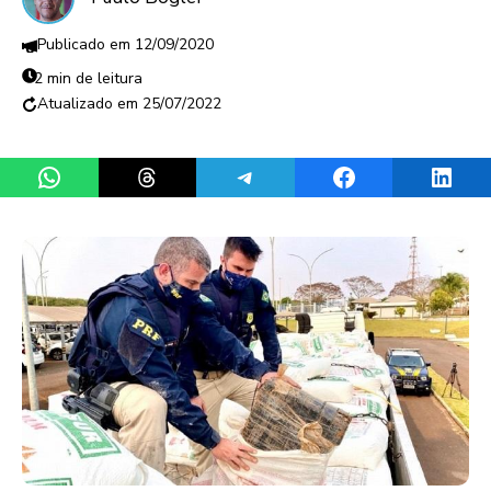
12/09/2020
2 min de leitura
25/07/2022
Share on WhatsApp
Share on Threads
Share on Telegram
Share on Facebook
Share 