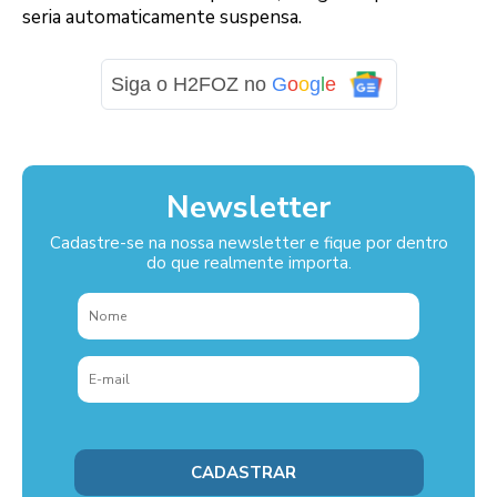
seria automaticamente suspensa.
Siga o H2FOZ no
G
o
o
g
l
e
Newsletter
Cadastre-se na nossa newsletter e fique por dentro
do que realmente importa.