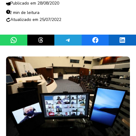
28/08/2020
2 min de leitura
25/07/2022
Share on WhatsApp
Share on Threads
Share on Telegram
Share on Facebook
Share 