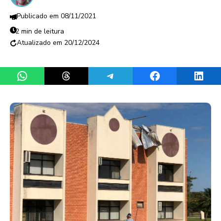
08/11/2021
2 min de leitura
20/12/2024
Share on WhatsApp
Share on Threads
Share on Telegram
Share on Facebook
Share 