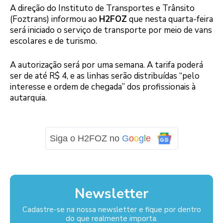
A direção do Instituto de Transportes e Trânsito
(Foztrans) informou ao
H2FOZ
que nesta quarta-feira
será iniciado o serviço de transporte por meio de vans
escolares e de turismo.
A autorização será por uma semana. A tarifa poderá
ser de até R$ 4, e as linhas serão distribuídas “pelo
interesse e ordem de chegada” dos profissionais à
autarquia.
Siga o H2FOZ no
G
o
o
g
l
e
Newsletter
Cadastre-se na nossa newsletter e fique por dentro
do que realmente importa.