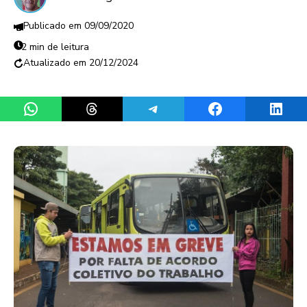
09/09/2020
2 min de leitura
20/12/2024
Share on WhatsApp
Share on Threads
Share on Telegram
Share on Facebook
Share 