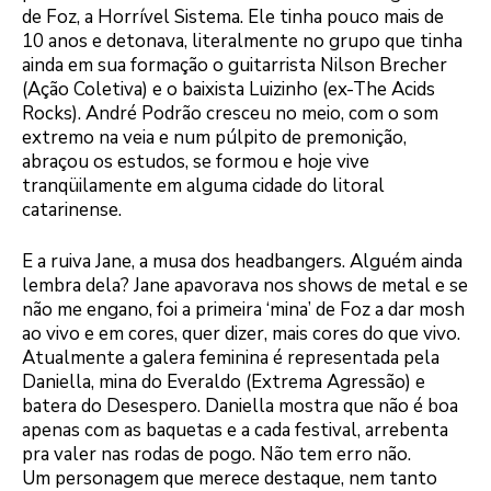
de Foz, a Horrível Sistema. Ele tinha pouco mais de
10 anos e detonava, literalmente no grupo que tinha
ainda em sua formação o guitarrista Nilson Brecher
(Ação Coletiva) e o baixista Luizinho (ex-The Acids
Rocks). André Podrão cresceu no meio, com o som
extremo na veia e num púlpito de premonição,
abraçou os estudos, se formou e hoje vive
tranqüilamente em alguma cidade do litoral
catarinense.
E a ruiva Jane, a musa dos headbangers. Alguém ainda
lembra dela? Jane apavorava nos shows de metal e se
não me engano, foi a primeira ‘mina’ de Foz a dar mosh
ao vivo e em cores, quer dizer, mais cores do que vivo.
Atualmente a galera feminina é representada pela
Daniella, mina do Everaldo (Extrema Agressão) e
batera do Desespero. Daniella mostra que não é boa
apenas com as baquetas e a cada festival, arrebenta
pra valer nas rodas de pogo. Não tem erro não.
Um personagem que merece destaque, nem tanto