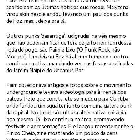
Caos Nuclear. Em meados da década de 1990, de
acordo com as últimas notícias que recebi, Maiyzena
virou skin head e andou levando um ‘pau’ dos punks
de Foz, mas… deixa pra lá.
Outros punks ‘dasantiga’, ‘udigrudis’ na veia mesmo
que não poderiam ficar de fora de jeito nenhum dessa
roda de pogo, são Paim e Lixo (‘O Punk Rock não
Morreu’). Um deixou Foz há algum tempo e o outro
continua na ativa, mandando ver nas festas alucinadas
do Jardim Naipi e do Urbanus Bar.
Paim colecionava artigos e fotos sobre o movimento
underground e levava a ideologia para à frente dos
palcos. Pelo que consta, ele se mudou para Curitiba
onde fundou um squaiter junto com uma galera punk
da capital. No local, só cultura alternativa, coisa da
boa mesmo. Já Lixo continua na área, promovendo
festivais e apresentações. Ele lançou recentemente o
Pinico Cheio, zine mostrando um pouco da cena