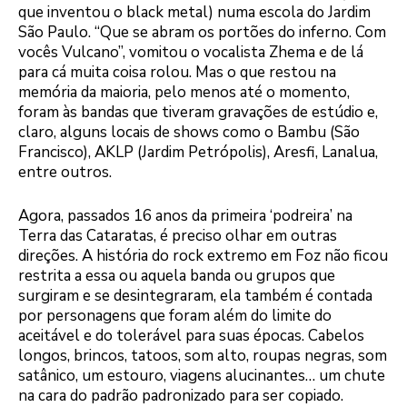
que inventou o black metal) numa escola do Jardim
São Paulo. “Que se abram os portões do inferno. Com
vocês Vulcano”, vomitou o vocalista Zhema e de lá
para cá muita coisa rolou. Mas o que restou na
memória da maioria, pelo menos até o momento,
foram às bandas que tiveram gravações de estúdio e,
claro, alguns locais de shows como o Bambu (São
Francisco), AKLP (Jardim Petrópolis), Aresfi, Lanalua,
entre outros.
Agora, passados 16 anos da primeira ‘podreira’ na
Terra das Cataratas, é preciso olhar em outras
direções. A história do rock extremo em Foz não ficou
restrita a essa ou aquela banda ou grupos que
surgiram e se desintegraram, ela também é contada
por personagens que foram além do limite do
aceitável e do tolerável para suas épocas. Cabelos
longos, brincos, tatoos, som alto, roupas negras, som
satânico, um estouro, viagens alucinantes… um chute
na cara do padrão padronizado para ser copiado.