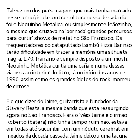
Talvez um dos personagens que mais tenha marcado
nesse princípio da contra-cultura nossa de cada dia,
foi o Neguinho Metálica, ou simplesmente Joãozinho,
o mesmo que cruzava na ‘pernada’ grandes percursos
para ‘curtir’ shows de metal no São Francisco. Os
freqüentadores do catapultado Bambú Pizza Bar não
terão dificuldade em trazer a memória uma silhueta
magra, 1,70, franzino e sempre disposto a um mosh.
Neguinho Metálica curtia uma caña e numa dessas
viagens ao interior do litro, lá no início dos anos de
1990, assim como os grandes ídolos do rock, morreu
de cirrose.
E o que dizer do Jaime, guitarrista e fundador da
Slavery Rests, a mesma banda que está ressurgindo
agora no São Francisco. Para o ‘véio’ Jaime e o irmão
Roberto (batera) não tinha tempo ruim não, estava
em todas até sucumbir com um nódulo cerebral em
meados da década passada. Jaime deixou uma lacuna