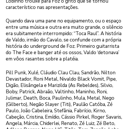
Lobinho trouxe para Foz o grito que se tornou
característico nas apresentações.
Quando dava uma pane no equipamento, ou o espaço
entre uma música e outra era muito grande, o silêncio
era subitamente interrompido: “Toca Raul”. A história
de Valdo, irmão do Cavalo, se confunde com a própria
história do underground de Foz. Primeiro guitarrista
do The Face e banger até os ossos, Valdo ‘detonava’
em vôos rasantes sobre a platéia.
Pill Punk, Xulé, Cláudio Clau Clau, Sandrão, Nilton
Devastador, Roni Metal, Nivaldo Black Vomit, Pipe,
Digão, Elisângela e Marizilda (As Rebeldes), Silvio,
Boby, Patrick, Abraão, Valtinho, Maninho, Roni,
Julimar, Death, Boca, Paulinho, Mula, Metal, Nego
(Gilberto), Negão Slayer (Titi), Paulão Catóba, Zé
Paulo, João Cabeleira, Stefânia, Fabrício, Kirno,
Cabeção, Cristina, Emídio, Cássio Pirkel, Roger Savaris,
Angela, Márcia, Chiderlei, Renato, Zé Luiz, Zé Beto,