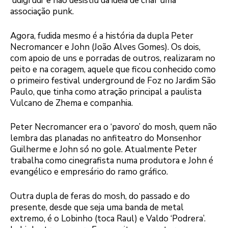
‘udigrudi’ e não desistiu da idéia de criar uma
associação punk.
Agora, fudida mesmo é a história da dupla Peter
Necromancer e John (João Alves Gomes). Os dois,
com apoio de uns e porradas de outros, realizaram no
peito e na coragem, aquele que ficou conhecido como
o primeiro festival underground de Foz no Jardim São
Paulo, que tinha como atração principal a paulista
Vulcano de Zhema e companhia.
Peter Necromancer era o ‘pavoro’ do mosh, quem não
lembra das planadas no anfiteatro do Monsenhor
Guilherme e John só no gole. Atualmente Peter
trabalha como cinegrafista numa produtora e John é
evangélico e empresário do ramo gráfico.
Outra dupla de feras do mosh, do passado e do
presente, desde que seja uma banda de metal
extremo, é o Lobinho (toca Raul) e Valdo ‘Podrera’.