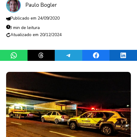
Paulo Bogler
24/09/2020
3 min de leitura
20/12/2024
Share on WhatsApp
Share on Threads
Share on Telegram
Share on Facebook
Share 