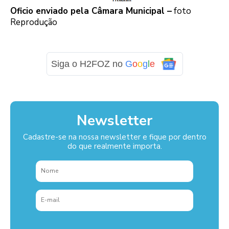
Oficio enviado pela Câmara Municipal –
foto
Reprodução
Siga o H2FOZ no
G
o
o
g
l
e
Newsletter
Cadastre-se na nossa newsletter e fique por dentro
do que realmente importa.