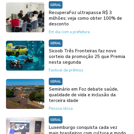
GERAL
RecuperaFoz ultrapassa R$ 3
milhões; veja como obter 100% de
desconto
Em dia com a prefeitura
GERAL
Sicoob Três Fronteiras faz novo
sorteio da promoção 25 que Premia
nesta segunda
Festival de prêmios
GERAL
Seminário em Foz debate saúde,
qualidade de vida e inclusão da
terceira idade
Pessoa idosa
GERAL
Luxemburgo conquista cada vez
mais brasileiros com cultura e modo