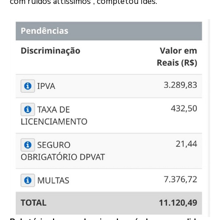
com ruídos altíssimos”, completou Ides.