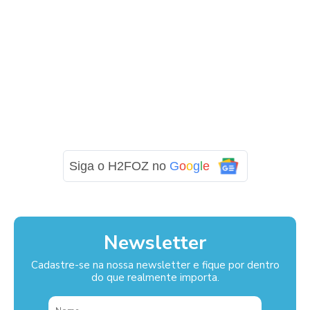
Siga o H2FOZ no
G
o
o
g
l
e
Newsletter
Cadastre-se na nossa newsletter e fique por dentro
do que realmente importa.