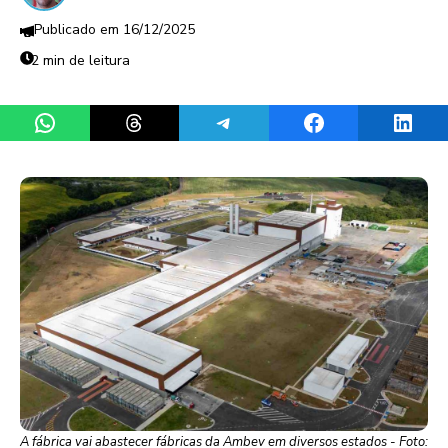
16/12/2025
2 min de leitura
Share on WhatsApp
Share on Threads
Share on Telegram
Share on Facebook
Share 
A fábrica vai abastecer fábricas da Ambev em diversos estados - Foto: