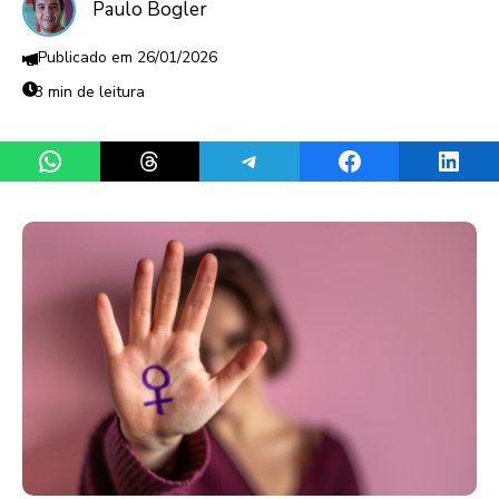
Paulo Bogler
26/01/2026
3 min de leitura
Share on WhatsApp
Share on Threads
Share on Telegram
Share on Facebook
Share 