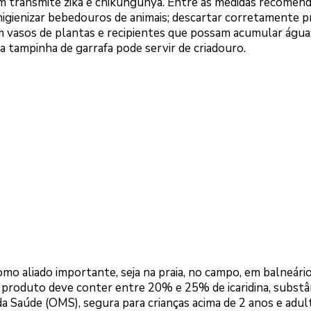
 transmite zika e chikungunya. Entre as medidas recomen
; higienizar bebedouros de animais; descartar corretamente 
a em vasos de plantas e recipientes que possam acumular água;
ma tampinha de garrafa pode servir de criadouro.
o aliado importante, seja na praia, no campo, em balneári
 o produto deve conter entre 20% e 25% de icaridina, substâ
 Saúde (OMS), segura para crianças acima de 2 anos e adul