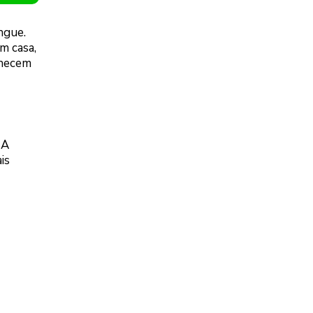
ngue.
m casa,
anecem
 A
is