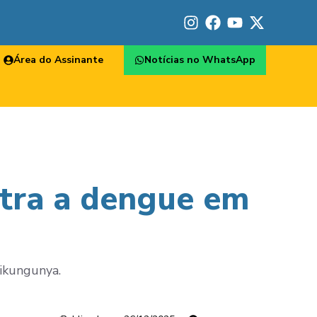
Área do Assinante
Notícias no WhatsApp
ntra a dengue em
hikungunya.