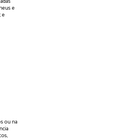
dadas
pneus e
 e
os ou na
ncia
tos,