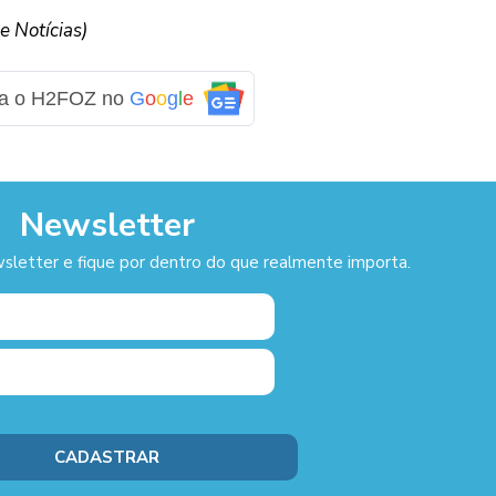
 Notícias)
ga o H2FOZ no
G
o
o
g
l
e
Newsletter
sletter e fique por dentro do que realmente importa.