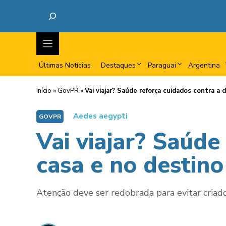
Últimas Notícias
Destaques
Paraguai
Argentina
Início
»
GovPR
»
Vai viajar? Saúde reforça cuidados contra a
Aedes aegypti
GOVPR
Vai viajar? Saúd
casa e no destino
Atenção deve ser redobrada para evitar criado