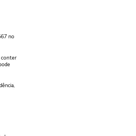
567 no
 conter
 pode
dência,