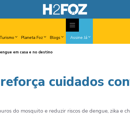
Turismo
Planeta Foz
Blogs
Assine Já
 dengue em casa e no destino
e reforça cuidados co
uros do mosquito e reduzir riscos de dengue, zika e c