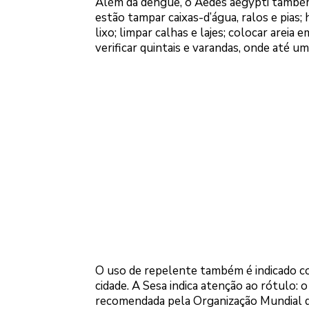
Além da dengue, o Aedes aegypti também
estão tampar caixas-d’água, ralos e pias
lixo; limpar calhas e lajes; colocar arei
verificar quintais e varandas, onde até u
O uso de repelente também é indicado com
cidade. A Sesa indica atenção ao rótulo:
recomendada pela Organização Mundial da