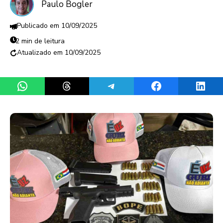
Paulo Bogler
10/09/2025
2 min de leitura
10/09/2025
Share on WhatsApp
Share on Threads
Share on Telegram
Share on Facebook
Share 