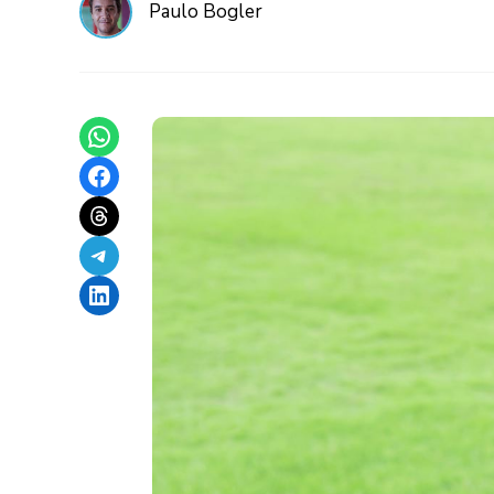
Paulo Bogler
Share on WhatsApp
Share on Facebook
Share on Threads
Share on Telegram
Share on LinkedIn