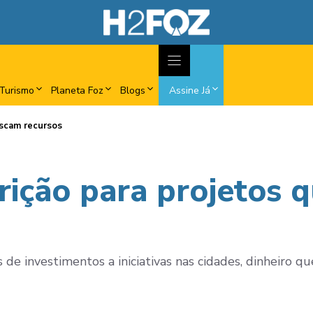
Turismo
Planeta Foz
Blogs
Assine Já
uscam recursos
crição para projetos
de investimentos a iniciativas nas cidades, dinheiro 