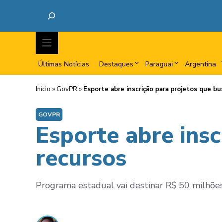
Últimas Notícias
Destaques
Paraguai
Argentina
Início
»
GovPR
»
Esporte abre inscrição para projetos que b
GOVPR
Esporte abre ins
recursos
Programa estadual vai destinar R$ 50 milhões 