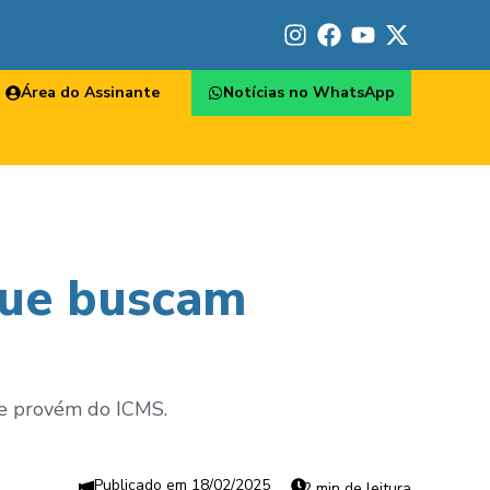
Área do Assinante
Notícias no WhatsApp
 que buscam
que provém do ICMS.
18/02/2025
2 min de leitura