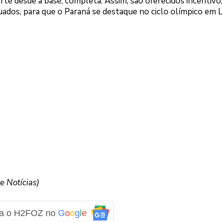
rte desde a base, completa. Assim, são oferecidos incentivo
quados, para que o Paraná se destaque no ciclo olímpico em 
 Notícias)
ga o H2FOZ no
G
o
o
g
l
e