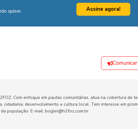
Assine agora!
do quiser.
Comunicar
H2FOZ. Com enfoque em pautas comunitárias, atua na cobertura de t
ca, cidadania, desenvolvimento e cultura local. Tem interesse em pro
no da população. E-mail: bogler@h2foz.com.br.