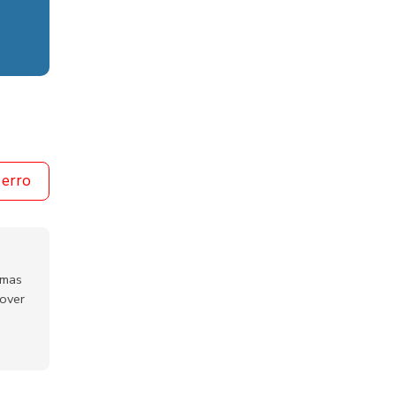
 erro
emas
mover