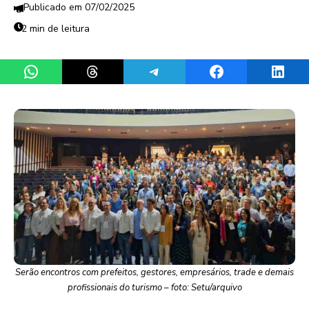
07/02/2025
2 min de leitura
Share on WhatsApp
Share on Threads
Share on Telegram
Share on Facebook
Share 
Serão encontros com prefeitos, gestores, empresários, trade e demais
profissionais do turismo – foto: Setu/arquivo