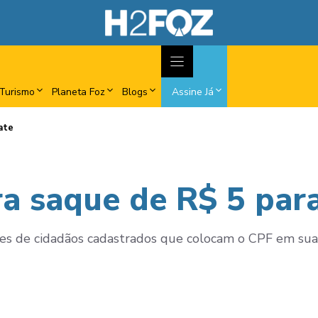
Turismo
Planeta Foz
Blogs
Assine Já
ate
ra saque de R$ 5 par
es de cidadãos cadastrados que colocam o CPF em suas 