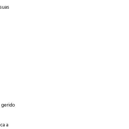
 suas
 gerido
ca a