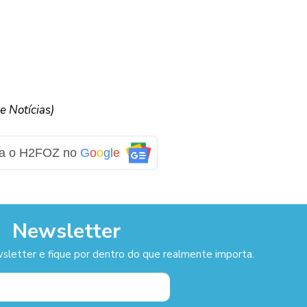
 Notícias)
ga o H2FOZ no
G
o
o
g
l
e
Newsletter
sletter e fique por dentro do que realmente importa.