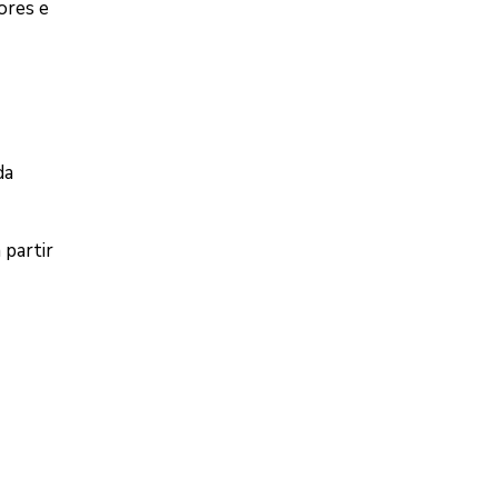
ores e
da
 partir