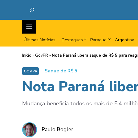
Últimas Notícias
Destaques
Paraguai
Argentina
Início
»
GovPR
»
Nota Paraná libera saque de R$ 5 para resg
Saque de R$ 5
GOVPR
Nota Paraná libe
Mudança beneficia todos os mais de 5,4 milhõ
Paulo Bogler