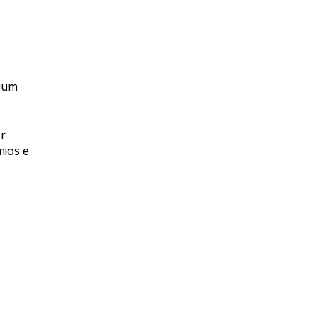
lgum
or
mios e