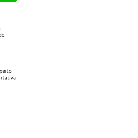
a
do
peito
ntativa