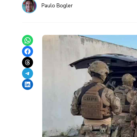
Paulo Bogler
Share on WhatsApp
Share on Facebook
Share on Threads
Share on Telegram
Share on LinkedIn