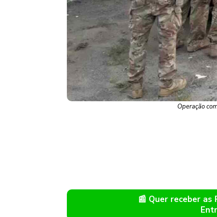
Operação comp
📰 Quer receber as
Ent