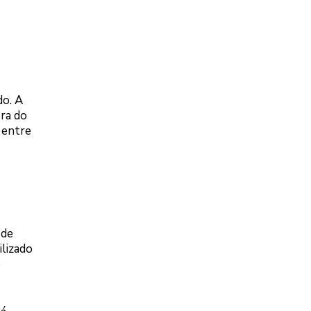
do. A
ora do
 entre
 de
ilizado
e