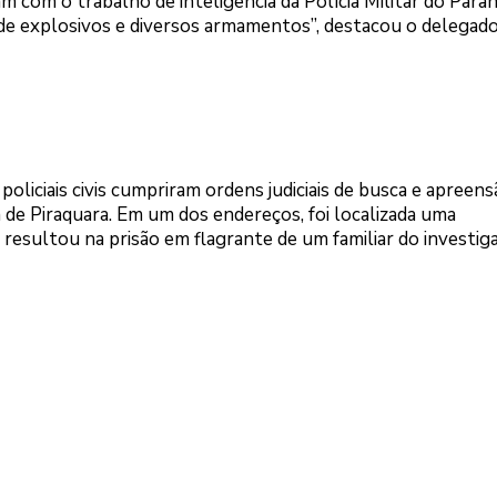
 com o trabalho de inteligência da Polícia Militar do Paran
de explosivos e diversos armamentos”, destacou o delegad
policiais civis cumpriram ordens judiciais de busca e apreens
 de Piraquara. Em um dos endereços, foi localizada uma
 resultou na prisão em flagrante de um familiar do investig