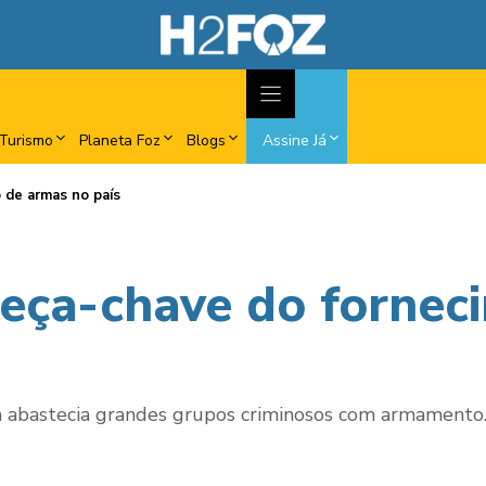
Turismo
Planeta Foz
Blogs
Assine Já
 de armas no país
eça-chave do fornec
m abastecia grandes grupos criminosos com armamento