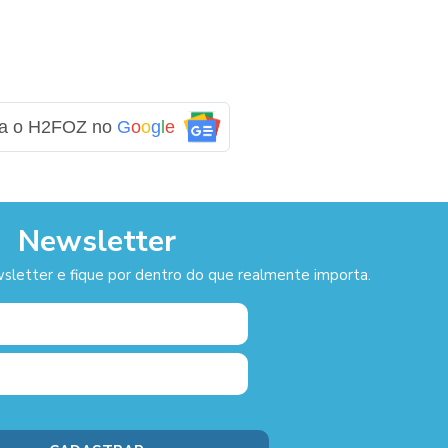
ga o H2FOZ no
G
o
o
g
l
e
Newsletter
sletter e fique por dentro do que realmente importa.