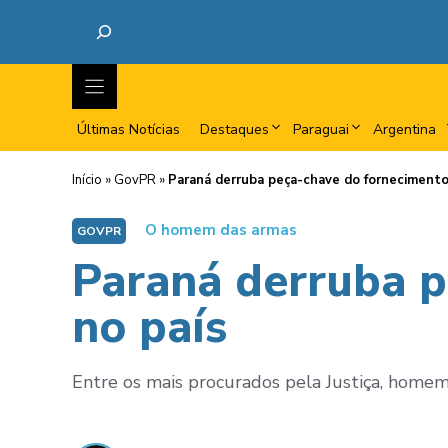
Últimas Notícias
Destaques
Paraguai
Argentina
Início
»
GovPR
»
Paraná derruba peça-chave do fornecimento
O homem das armas
GOVPR
Paraná derruba p
no país
Entre os mais procurados pela Justiça, home