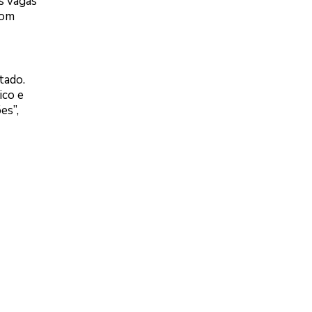
s vagas
com
tado.
ico e
es”,