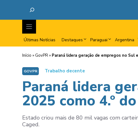
Últimas Notícias
Destaques
Paraguai
Argentina
Início
»
GovPR
»
Paraná lidera geração de empregos no Sul e
Trabalho decente
GOVPR
Paraná lidera ge
2025 como 4.º do 
Estado criou mais de 80 mil vagas com carte
Caged.