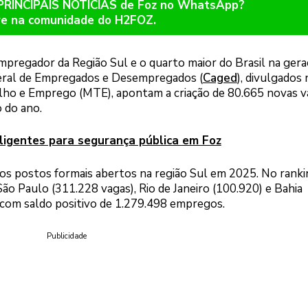
 PRINCIPAIS NOTÍCIAS de Foz no WhatsApp?
re na comunidade do H2FOZ.
pregador da Região Sul e o quarto maior do Brasil na gera
eral de Empregados e Desempregados (
Caged
), divulgados
balho e Emprego (MTE), apontam a criação de 80.665 novas 
 do ano.
ligentes para segurança pública em Foz
os postos formais abertos na região Sul em 2025. No ranki
São Paulo (311.228 vagas), Rio de Janeiro (100.920) e Bahia
o com saldo positivo de 1.279.498 empregos.
Publicidade