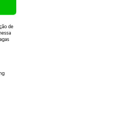
ção de
 nessa
vagas
ng