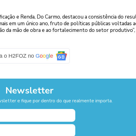
ficação e Renda, Do Carmo, destacou a consistência do resu
is em um único ano, fruto de políticas públicas voltadas 
ão da mão de obra e ao fortalecimento do setor produtivo”,
ga o H2FOZ no
G
o
o
g
l
e
Newsletter
sletter e fique por dentro do que realmente importa.