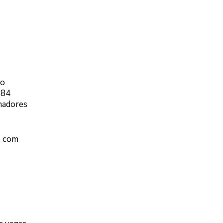
io
284
hadores
, com