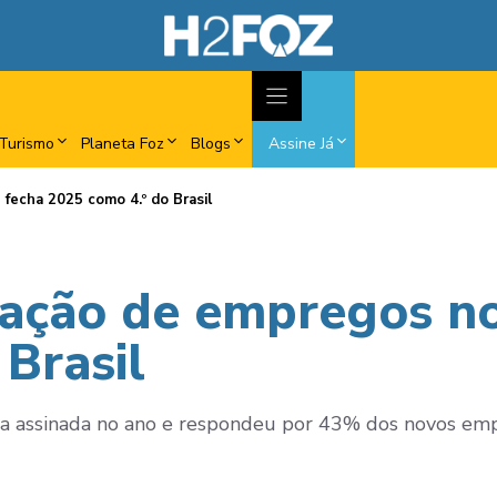
Turismo
Planeta Foz
Blogs
Assine Já
 fecha 2025 como 4.º do Brasil
ração de empregos no
Brasil
ira assinada no ano e respondeu por 43% dos novos emp