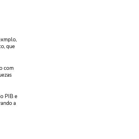
 exmplo,
co, que
vo com
quezas
o PIB e
vando a