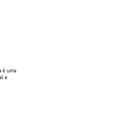
a é uma
l e