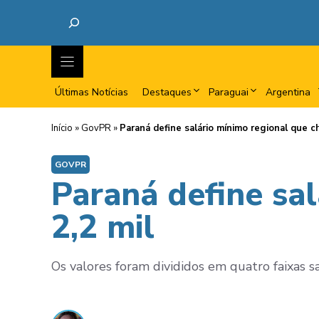
Últimas Notícias
Destaques
Paraguai
Argentina
Início
»
GovPR
»
Paraná define salário mínimo regional que c
GOVPR
Paraná define sa
2,2 mil
Os valores foram divididos em quatro faixas s