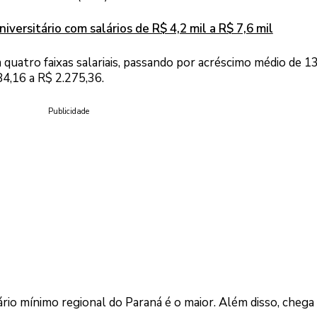
versitário com salários de R$ 4,2 mil a R$ 7,6 mil
 quatro faixas salariais, passando por acréscimo médio de 1
84,16 a R$ 2.275,36.
Publicidade
lário mínimo regional do Paraná é o maior. Além disso, chega