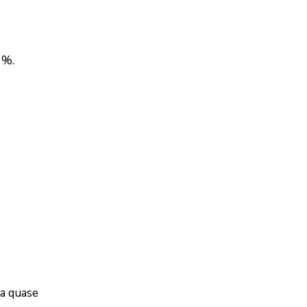
3%.
 a quase