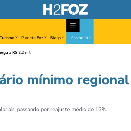
Turismo
Planeta Foz
Blogs
Assine Já
hega a R$ 2,2 mil
lário mínimo regiona
alariais, passando por reajuste médio de 13%.