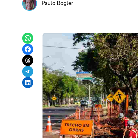
Paulo Bogler
Share on WhatsApp
Share on Facebook
Share on Threads
Share on Telegram
Share on LinkedIn