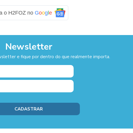
ga o H2FOZ no
G
o
o
g
l
e
Newsletter
sletter e fique por dentro do que realmente importa.