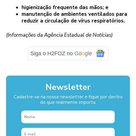
higienização frequente das mãos; e
manutenção de ambientes ventilados para
reduzir a circulação de vírus respiratórios.
(Informações da Agência Estadual de Notícias)
Siga o H2FOZ no
G
o
o
g
l
e
Newsletter
Cadastre-se na nossa newsletter e fique por dentro
do que realmente importa.