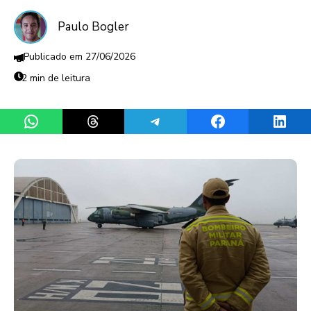
Paulo Bogler
27/06/2026
2 min de leitura
Share on WhatsApp
Share on Threads
Share on Telegram
Share on Facebook
Share 