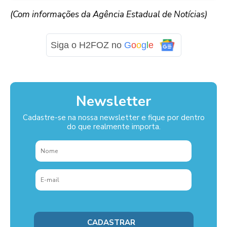
(Com informações da Agência Estadual de Notícias)
Siga o H2FOZ no
G
o
o
g
l
e
Newsletter
Cadastre-se na nossa newsletter e fique por dentro
do que realmente importa.