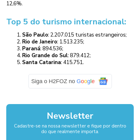
12,6%.
Top 5 do turismo internacional:
São Paulo
: 2.207.015 turistas estrangeiros;
Rio de Janeiro
: 1.513.235;
Paraná
: 894.536;
Rio Grande do Sul
: 879.412;
Santa Catarina
: 415.751.
Siga o H2FOZ no
G
o
o
g
l
e
Newsletter
Cadastre-se na nossa newsletter e fique por dentro
do que realmente importa.