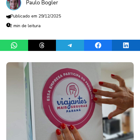
Paulo Bogler
29/12/2025
2 min de leitura
Share on WhatsApp
Share on Threads
Share on Telegram
Share on Facebook
Share 