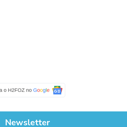
ga o H2FOZ no
G
o
o
g
l
e
Newsletter