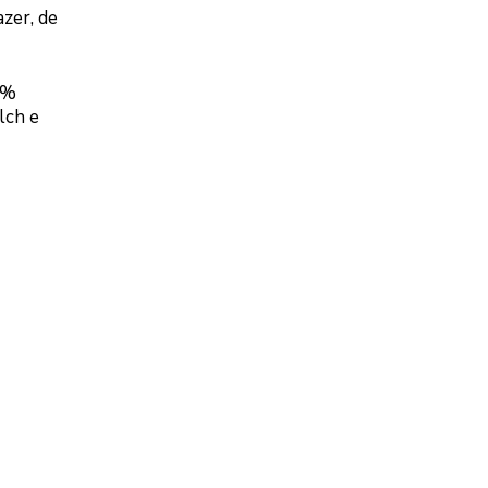
azer, de
0%
lch e