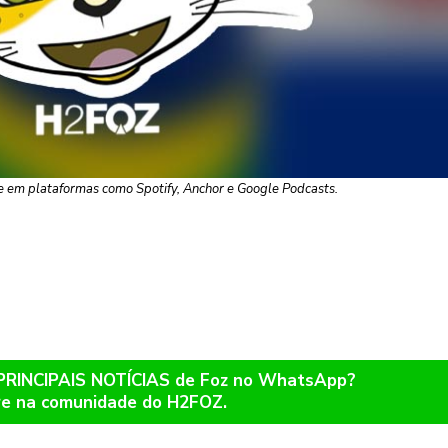
e em plataformas como Spotify, Anchor e Google Podcasts.
 PRINCIPAIS NOTÍCIAS de Foz no WhatsApp?
re na comunidade do H2FOZ.