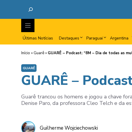
Últimas Notícias
Destaques
Paraguai
Argentina
Início
»
Guarê
»
GUARÊ – Podcast: “8M – Dia de todas as mu
GUARÊ
GUARÊ – Podcast:
Guarê trancou os homens e jogou a chave fora.
Denise Paro, da professora Cleo Telch e da e
Guilherme Wojciechowski