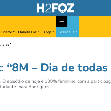
Turismo
Planeta Foz
Blogs
Assine Já
lheres”
 “8M – Dia de todas
 O episódio de hoje é 100% feminino, com a participaç
studante Inara Rodrigues.