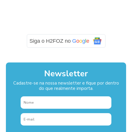
Siga o H2FOZ no
G
o
o
g
l
e
Newsletter
Cadastre-se na nossa newsletter e fique por dentro
do que realmente importa.