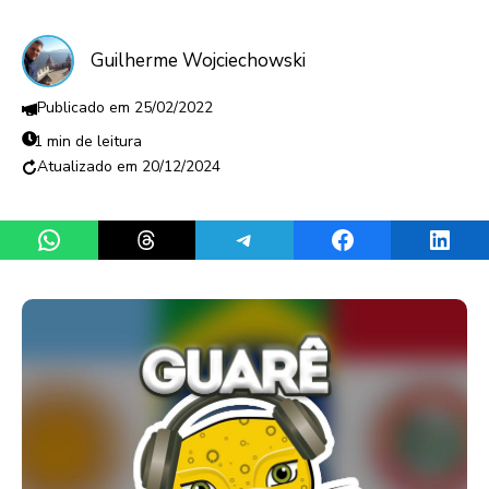
Guilherme Wojciechowski
25/02/2022
1 min de leitura
20/12/2024
Share on WhatsApp
Share on Threads
Share on Telegram
Share on Facebook
Share 