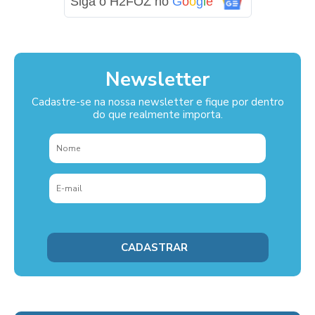
Siga o H2FOZ no
G
o
o
g
l
e
Newsletter
Cadastre-se na nossa newsletter e fique por dentro
do que realmente importa.