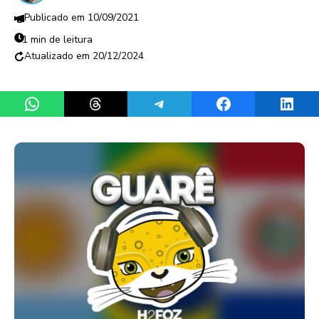
10/09/2021
1 min de leitura
20/12/2024
Share on WhatsApp
Share on Threads
Share on Telegram
Share on Facebook
Share 