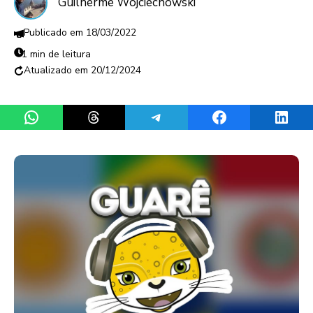
Guilherme Wojciechowski
18/03/2022
1 min de leitura
20/12/2024
Share on WhatsApp
Share on Threads
Share on Telegram
Share on Facebook
Share 