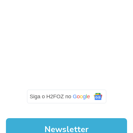
Siga o H2FOZ no
G
o
o
g
l
e
Newsletter