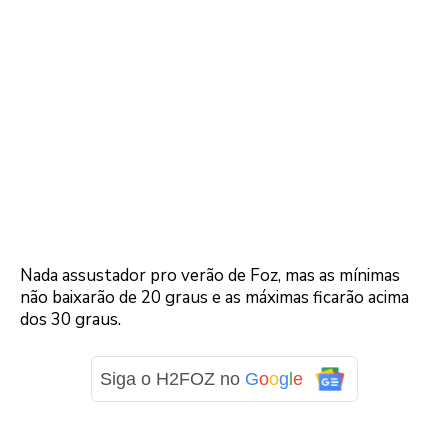
Nada assustador pro verão de Foz, mas as mínimas
não baixarão de 20 graus e as máximas ficarão acima
dos 30 graus.
Siga o H2FOZ no
G
o
o
g
l
e